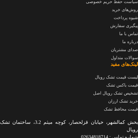
سیاست حفظ حریم خصوصی
روش‌های خرید
شیوه پرداخت
پیگیری سفارش
تماس با ما
درباره ما
صدای مشتریان
سوالات متداول
لینک‌های مفید
لیست قیمت تشک رویال
قیمت باکس تشک
تشخیص تشک رویال اصل
خرید تشک ارزان
قیمت محافظ تشک
بخش کمالشهر، خیابان قزلحصار، کوچه میثم 3.2، ساختمان تشک
رویال
شماره تماس : 02634818714