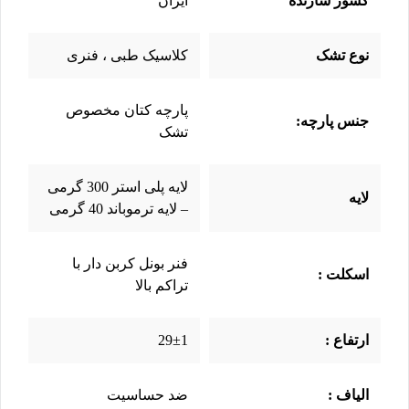
کشور سازنده
ایران
نوع تشک
کلاسیک طبی ، فنری
پارچه کتان مخصوص
جنس پارچه:
تشک
لایه پلی استر 300 گرمی
لایه
– لایه ترموباند 40 گرمی
فنر بونل کربن دار با
اسکلت :
تراکم بالا
ارتفاع :
29±1
الیاف :
ضد حساسیت