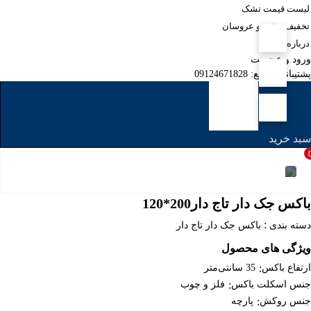
لیست قیمت تشک
تخفیف ویژه نو عروسان
درباره ما
ورود و عضویت
پشتیبانی سریع: 09124671828
سبد خرید
باکس جک دار تاج دار200*120
:
دسته بندی
باکس جک دار تاج دار
ویژگی های محصول
ارتفاع باکس
:
35 سانتی‌متر
جنس اسکلت باکس
:
فلز و چوب
جنس روکش
:
پارچه